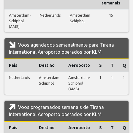
semanais
Amsterdam-
Netherlands
Amsterdam
15
Schiphol
Schiphol
v
(AMS)
Voos agendados semanalmente para Tirana
International Aeroporto operados por KLM
País
Destino
Aeroporto
S
T
Q
Netherlands
Amsterdam
Amsterdam-
1
1
1
Schiphol
Schiphol
(AMS)
Voos programados semanais de Tirana
International Aeroporto operados por KLM
País
Destino
Aeroporto
S
T
Q