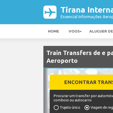
Tirana Intern
Essencial Informações Aerop
HOME
VOOS
ALUGUER D
Train Transfers de e p
Aeroporto
ENCONTRAR TRAN
Procurar um transfer por automóv
comboio ou autocarro
Trajeto único
Viagem de re