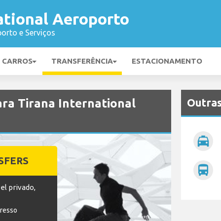
ational Aeroporto
orto e Serviços
E CARROS
TRANSFERÊNCIA
ESTACIONAMENTO
Outras
ara Tirana International
local_taxi
SFERS
directions_bus
el privado,
gresso