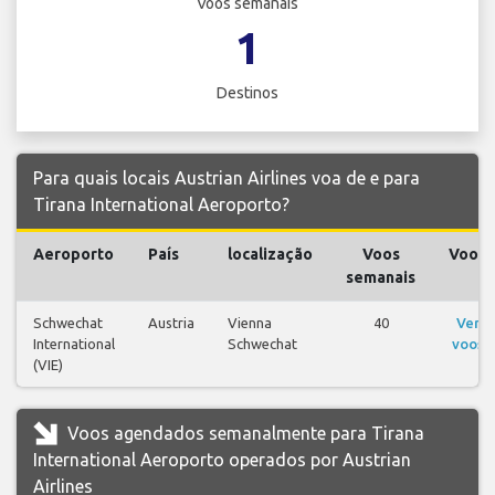
Voos semanais
1
Destinos
Para quais locais Austrian Airlines voa de e para
Tirana International Aeroporto?
Aeroporto
País
localização
Voos
Voos
semanais
Schwechat
Austria
Vienna
40
Ver
International
Schwechat
voos
(VIE)
Voos agendados semanalmente para Tirana
International Aeroporto operados por Austrian
Airlines