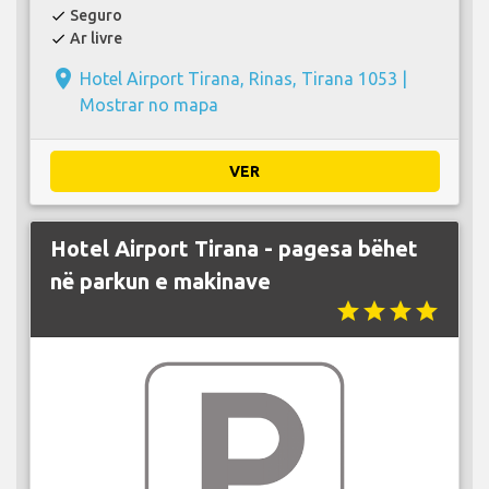
Seguro
check
Ar livre
check
place
Hotel Airport Tirana, Rinas, Tirana 1053 |
Mostrar no mapa
VER
Hotel Airport Tirana - pagesa bëhet
në parkun e makinave
star
star
star
star