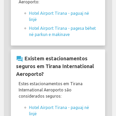
Aeroporto:
Hotel Airport Tirana - paguaj në
linjë
Hotel Airport Tirana - pagesa bëhet
në parkun e makinave
question_answer
Existem estacionamentos
seguros em Tirana International
Aeroporto?
Estes estacionamentos em Tirana
International Aeroporto são
considerados seguros:
Hotel Airport Tirana - paguaj në
linjë