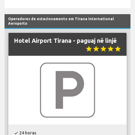
Operadores de estacionamento em Tirana International
Aeroporto
Hotel Airport Tirana - paguaj në linjë
star
star
star
star
star
24 horas
check