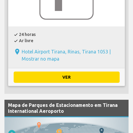
24 horas
check
Ar livre
check
place
Hotel Airport Tirana, Rinas, Tirana 1053 |
Mostrar no mapa
VER
Mapa de Parques de Estacionamento em Tirana
International Aeroporto