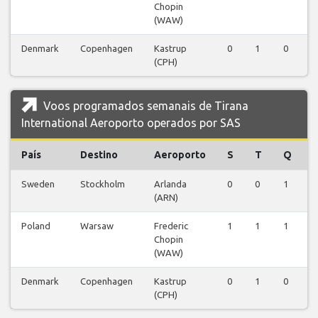
Chopin
(WAW)
Denmark
Copenhagen
Kastrup
0
1
0
1
(CPH)
Voos programados semanais de Tirana
International Aeroporto operados por SAS
País
Destino
Aeroporto
S
T
Q
Sweden
Stockholm
Arlanda
0
0
1
0
(ARN)
Poland
Warsaw
Frederic
1
1
1
1
Chopin
(WAW)
Denmark
Copenhagen
Kastrup
0
1
0
1
(CPH)