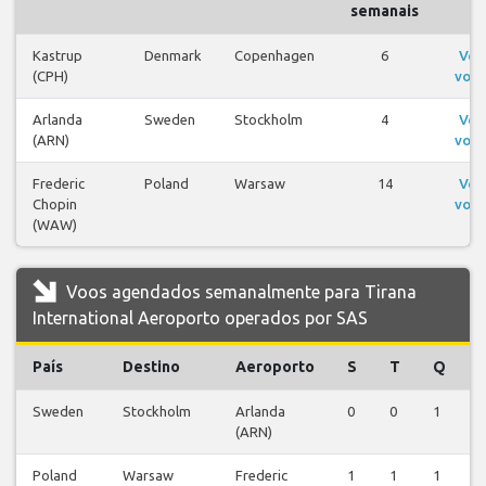
semanais
Kastrup
Denmark
Copenhagen
6
Ver
(CPH)
voos
Arlanda
Sweden
Stockholm
4
Ver
(ARN)
voos
Frederic
Poland
Warsaw
14
Ver
Chopin
voos
(WAW)
Voos agendados semanalmente para Tirana
International Aeroporto operados por SAS
País
Destino
Aeroporto
S
T
Q
Sweden
Stockholm
Arlanda
0
0
1
0
(ARN)
Poland
Warsaw
Frederic
1
1
1
1