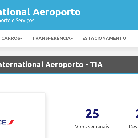
ational Aeroporto
orto e Serviços
E CARROS
TRANSFERÊNCIA
ESTACIONAMENTO
nternational Aeroporto - TIA
25
Voos semanais
Des