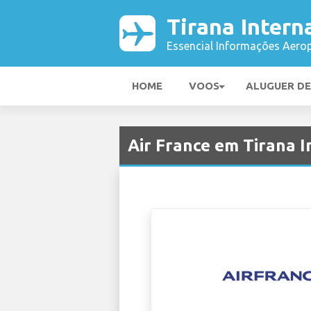
Tirana Intern
Essencial Informações Aerop
HOME
VOOS
ALUGUER D
Air France em Tirana I