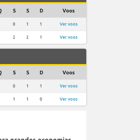
Q
S
S
D
Voos
1
0
1
1
Ver voos
2
2
2
1
Ver voos
e
Q
S
S
D
Voos
1
0
1
1
Ver voos
1
1
1
0
Ver voos
ra grandes economias.