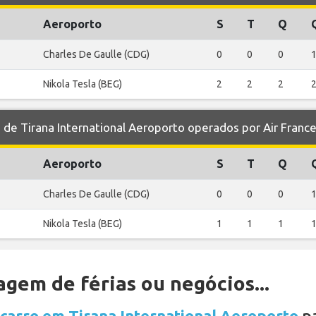
Aeroporto
S
T
Q
Charles De Gaulle (CDG)
0
0
0
Nikola Tesla (BEG)
2
2
2
e Tirana International Aeroporto operados por Air Franc
Aeroporto
S
T
Q
Charles De Gaulle (CDG)
0
0
0
Nikola Tesla (BEG)
1
1
1
gem de férias ou negócios...
 carro em Tirana International Aeroporto
pa