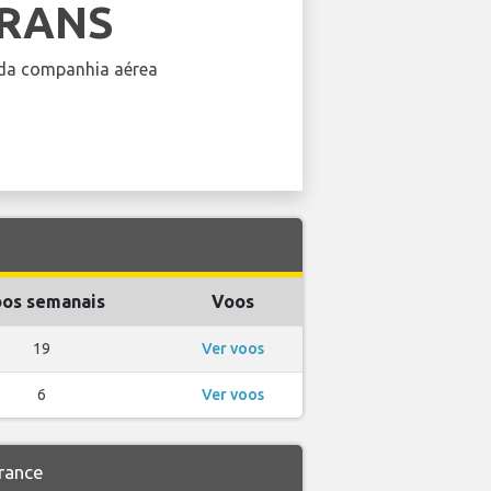
FRANS
da companhia aérea
os semanais
Voos
19
Ver voos
6
Ver voos
rance