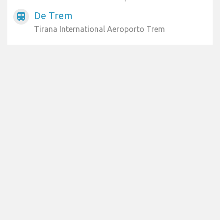
De Trem
train
Tirana International Aeroporto Trem