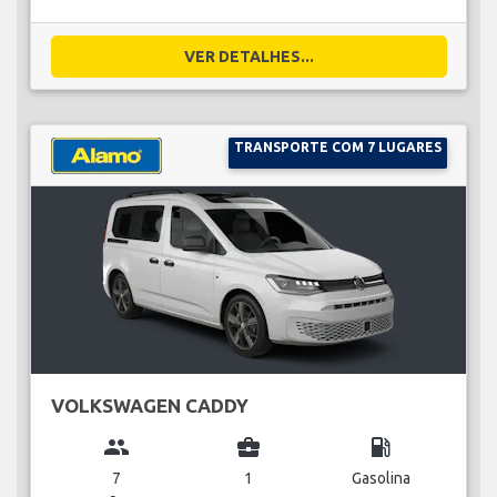
VER DETALHES...
TRANSPORTE COM 7 LUGARES
VOLKSWAGEN CADDY
group
business_center
local_gas_station
7
1
Gasolina