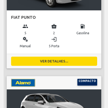
FIAT PUNTO
group
business_center
local_gas_station
5
2
Gasolina
miscellaneous_services
login
Manual
5 Porta
VER DETALHES...
COMPACTO