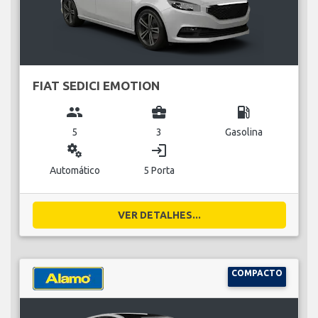
FIAT SEDICI EMOTION
group
business_center
local_gas_station
5
3
Gasolina
miscellaneous_services
login
Automático
5 Porta
VER DETALHES...
COMPACTO