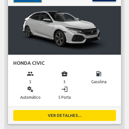
HONDA CIVIC
group
business_center
local_gas_station
5
3
Gasolina
miscellaneous_services
login
Automático
5 Porta
VER DETALHES...