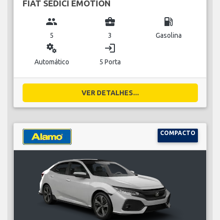
FIAT SEDICI EMOTION
group
business_center
local_gas_station
5
3
Gasolina
miscellaneous_services
login
Automático
5 Porta
VER DETALHES...
COMPACTO