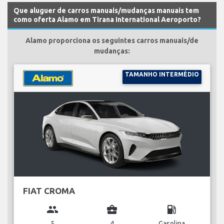
Que aluguer de carros manuais/mudanças manuais tem
como oferta Alamo em Tirana International Aeroporto?
Alamo proporciona os seguintes carros manuais/de
mudanças:
TAMANHO INTERMÉDIO
FIAT CROMA
group
business_center
local_gas_station
5
4
Gasolina