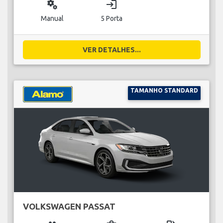
miscellaneous_services
login
Manual
5 Porta
VER DETALHES...
TAMANHO STANDARD
VOLKSWAGEN PASSAT