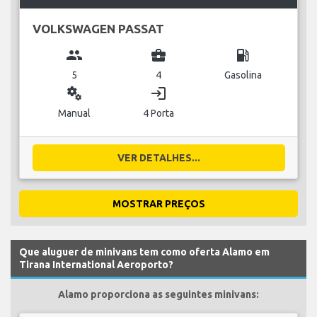
VOLKSWAGEN PASSAT
group
business_center
local_gas_station
5
4
Gasolina
miscellaneous_services
login
Manual
4 Porta
VER DETALHES...
MOSTRAR PREÇOS
Que aluguer de minivans tem como oferta Alamo em
Tirana International Aeroporto?
Alamo proporciona as seguintes minivans: