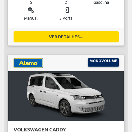
5
2
Gasolina
miscellaneous_services
login
Manual
3 Porta
VER DETALHES...
MONOVOLUME
VOLKSWAGEN CADDY