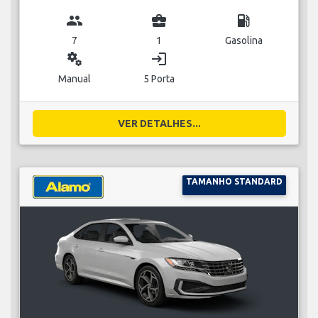
group
business_center
local_gas_station
7
1
Gasolina
miscellaneous_services
login
Manual
5 Porta
VER DETALHES...
TAMANHO STANDARD