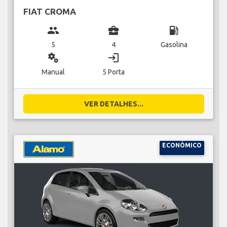
FIAT CROMA
group
business_center
local_gas_station
5
4
Gasolina
miscellaneous_services
login
Manual
5 Porta
VER DETALHES...
ECONÓMICO