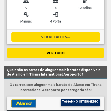
group
business_center
local_gas_station
5
4
Gasolina
miscellaneous_services
login
Manual
4 Porta
VER DETALHES...
VER TUDO
Quais são os carros de aluguer mais baratos disponíveis
de Alamo em Tirana International Aeroporto?
Os carros com aluguer mais barato de Alamo em Tirana
International Aeroporto por categoria são:
TAMANHO INTERMÉDIO