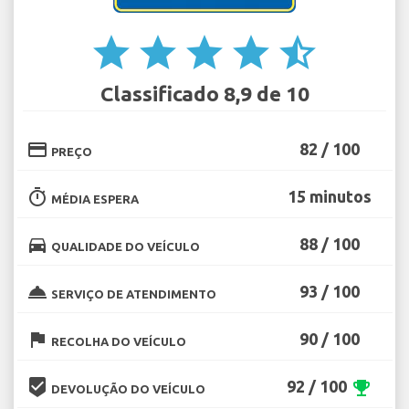
star
star
star
star
star_half
Classificado 8,9 de 10
credit_card
82 / 100
PREÇO
timer
15 minutos
MÉDIA ESPERA
directions_car
88 / 100
QUALIDADE DO VEÍCULO
room_service
93 / 100
SERVIÇO DE ATENDIMENTO
flag
90 / 100
RECOLHA DO VEÍCULO
beenhere
92 / 100
emoji_events
DEVOLUÇÃO DO VEÍCULO