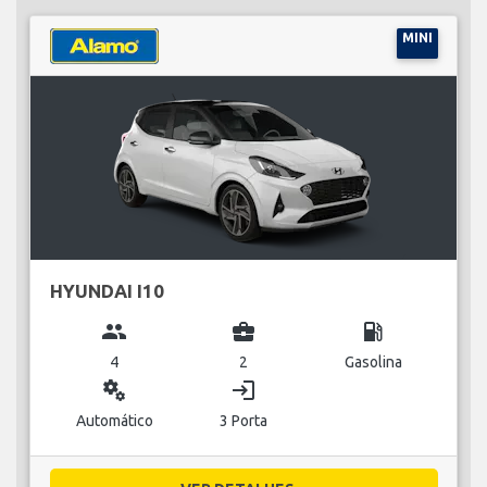
MINI
HYUNDAI I10
group
business_center
local_gas_station
4
2
Gasolina
miscellaneous_services
login
Automático
3 Porta