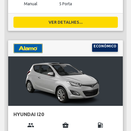
Manual
5 Porta
VER DETALHES...
ECONÓMICO
HYUNDAI I20
group
business_center
local_gas_station