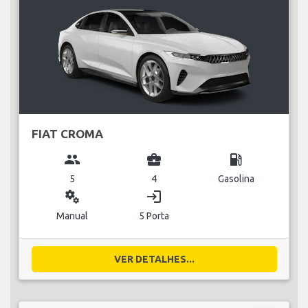
FIAT CROMA
group
business_center
local_gas_station
5
4
Gasolina
miscellaneous_services
login
Manual
5 Porta
VER DETALHES...