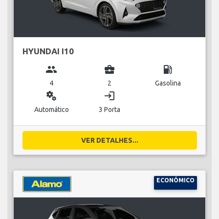
HYUNDAI I10
group
business_center
local_gas_station
4
2
Gasolina
miscellaneous_services
login
Automático
3 Porta
VER DETALHES...
ECONÓMICO