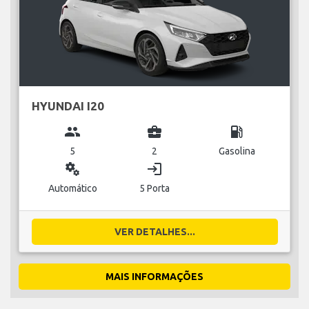
HYUNDAI I20
group
business_center
local_gas_station
5
2
Gasolina
miscellaneous_services
login
Automático
5 Porta
VER DETALHES...
MAIS INFORMAÇÕES