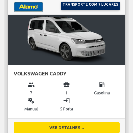
TRANSPORTE COM 7 LUGARES
VOLKSWAGEN CADDY
group
business_center
local_gas_station
7
1
Gasolina
miscellaneous_services
login
Manual
5 Porta
VER DETALHES...