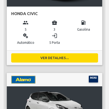
HONDA CIVIC
group
business_center
local_gas_station
5
3
Gasolina
miscellaneous_services
login
Automático
5 Porta
VER DETALHES...
MINI