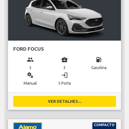
FORD FOCUS
group
business_center
local_gas_station
5
3
Gasolina
miscellaneous_services
login
Manual
5 Porta
VER DETALHES...
COMPACTO