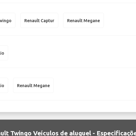
Twingo
Renault Captur
Renault Megane
lio
lio
Renault Megane
ult Twingo Veículos de aluguel - Especificaçõ