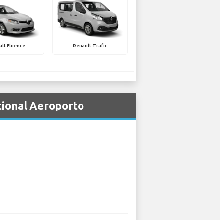
lt Fluence
Renault Trafic
tional Aeroporto