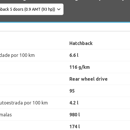
Hatchback
dade por 100 km
6.6 l
116 g/km
Rear wheel drive
95
utoestrada por 100 km
4.2 l
malas
980 l
174 l