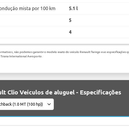
ondução mista por 100 km
5.1 l
5
4
ormativos, não podemos garantir o modelo exato do veículo Renault Twingo e as especificações qu
 Tirana International Aeroporto.
lt Clio Veículos de aluguel - Especificações