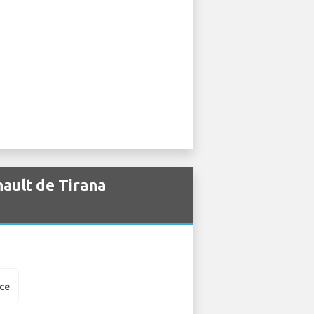
ault de Tirana
nce