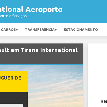
ational Aeroporto
orto e Serviços
E CARROS
TRANSFERÊNCIA
ESTACIONAMENTO
ault em Tirana International
UGUER DE
Ren