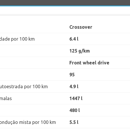
Crossover
dade por 100 km
6.4 l
125 g/km
Front wheel drive
95
utoestrada por 100 km
4.9 l
malas
1447 l
480 l
ondução mista por 100 km
5.5 l