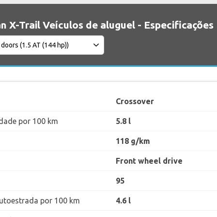
n X-Trail Veículos de aluguel - Especificações
Crossover
dade por 100 km
5.8 l
118 g/km
Front wheel drive
95
utoestrada por 100 km
4.6 l