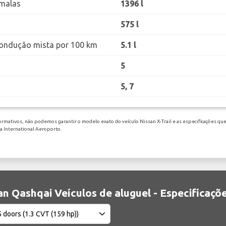
malas
1396 l
575 l
ondução mista por 100 km
5.1 l
5
5, 7
ormativos, não podemos garantir o modelo exato do veículo Nissan X-Trail e as especificações que
na International Aeroporto.
an Qashqai Veículos de aluguel - Especificaçõ