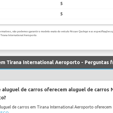
5
5
ormativos, não podemos garantir o modelo exato do veículo Nissan Qashqai e as especificações qu
 Tirana International Aeroporto.
em Tirana International Aeroporto - Perguntas 
aluguel de carros oferecem aluguel de carros 
to?
luguel de carros em Tirana International Aeroporto oferece