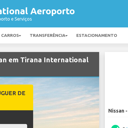
ational Aeroporto
orto e Serviços
E CARROS
TRANSFERÊNCIA
ESTACIONAMENTO
an em Tirana International
UGUER DE
Nissan -