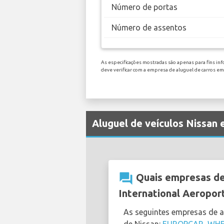
Número de portas
Número de assentos
As especificações mostradas são apenas para fins inf
deve verificar com a empresa de aluguel de carros em
Aluguel de veículos Nissan 
question_answer
Quais empresas de 
International Aeropor
As seguintes empresas de a