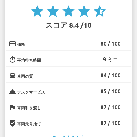
star
star
star
star
star_half
スコア 8.4 /10
credit_card
80 / 100
価格
timer
9 ミニ
平均待ち時間
directions_car
84 / 100
車両の質
room_service
85 / 100
デスクサービス
flag
87 / 100
車両引き渡し
beenhere
87 / 100
車両乗り捨て