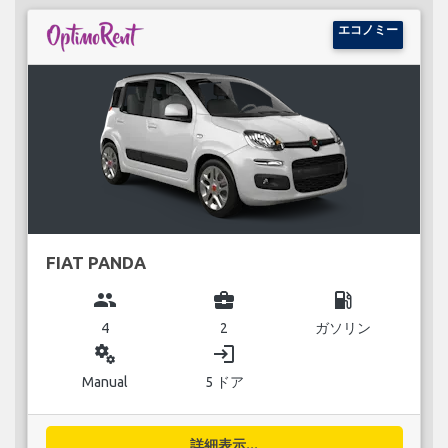
エコノミー
FIAT PANDA
group
business_center
local_gas_station
4
2
ガソリン
miscellaneous_services
login
Manual
5 ドア
詳細表示...