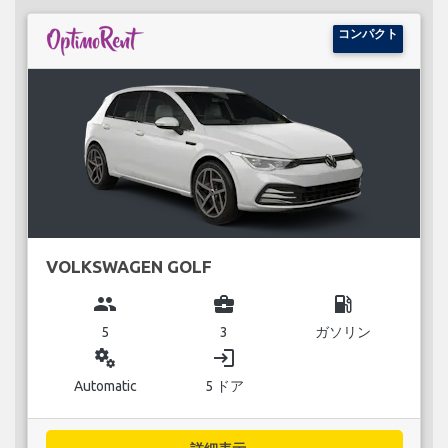
コンパクト
VOLKSWAGEN GOLF
group
business_center
local_gas_station
5
3
ガソリン
miscellaneous_services
login
Automatic
5 ドア