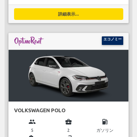
詳細表示...
エコノミー
VOLKSWAGEN POLO
group
business_center
local_gas_station
5
2
ガソリン