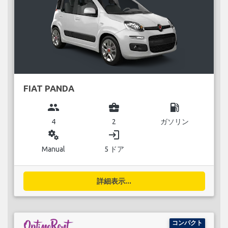
FIAT PANDA
group
business_center
local_gas_station
4
2
ガソリン
miscellaneous_services
login
Manual
5 ドア
詳細表示...
コンパクト