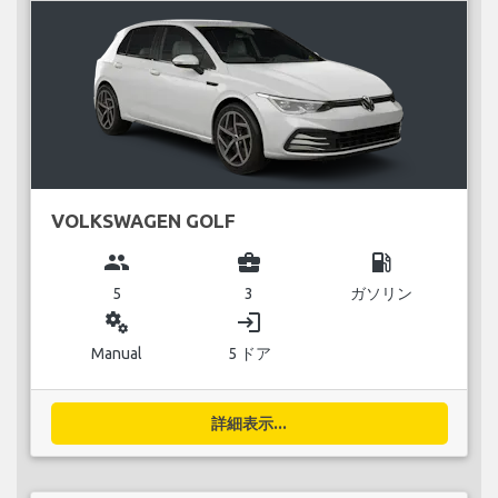
VOLKSWAGEN GOLF
group
business_center
local_gas_station
5
3
ガソリン
miscellaneous_services
login
Manual
5 ドア
詳細表示...