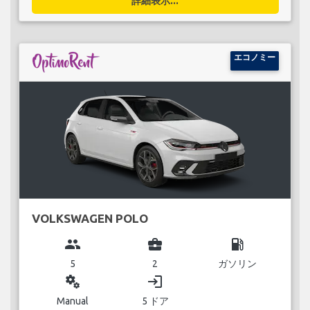
詳細表示...
エコノミー
VOLKSWAGEN POLO
group
business_center
local_gas_station
5
2
ガソリン
miscellaneous_services
login
Manual
5 ドア