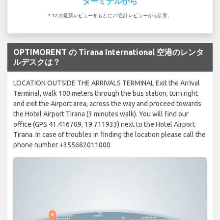
ターミナルから
* 12 の最新レビューをもとに71合計レビューから計算。
OPTIMORENT の Tirana International 空港のレンタ
ルデスクは？
LOCATION OUTSIDE THE ARRIVALS TERMINAL Exit the Arrival
Terminal, walk 100 meters through the bus station, turn right
and exit the Airport area, across the way and proceed towards
the Hotel Airport Tirana (3 minutes walk). You will find our
office (GPS 41.416709, 19.711933) next to the Hotel Airport
Tirana. In case of troubles in finding the location please call the
phone number +355682011000