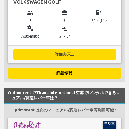
VOLKSWAGEN GOLF
group
business_center
local_gas_station
5
3
ガソリン
miscellaneous_services
login
Automatic
5 ドア
詳細表示...
詳細情報
Optimorent でTirana International 空港でレンタルできるマ
ニュアル/変速レバー車は？
Optimorent は次のマニュアル/変則レバー車両利用可能：
中型車