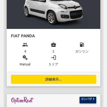
FIAT PANDA
group
business_center
local_gas_station
4
2
ガソリン
miscellaneous_services
login
Manual
5 ドア
詳細表示...
コンパクト