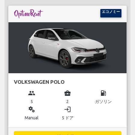
エコノミー
VOLKSWAGEN POLO
group
business_center
local_gas_station
5
2
ガソリン
miscellaneous_services
login
Manual
5 ドア