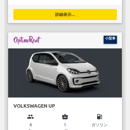
詳細表示...
小型車
VOLKSWAGEN UP
group
business_center
local_gas_station
4
1
ガソリン