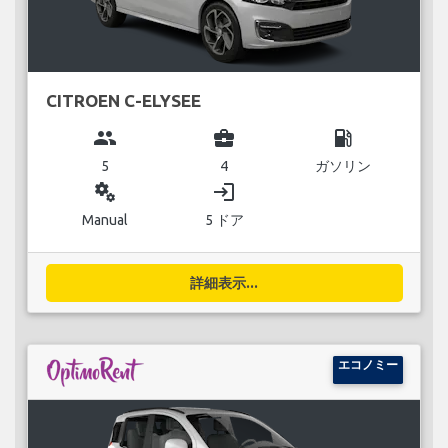
CITROEN C-ELYSEE
group
business_center
local_gas_station
5
4
ガソリン
miscellaneous_services
login
Manual
5 ドア
詳細表示...
エコノミー