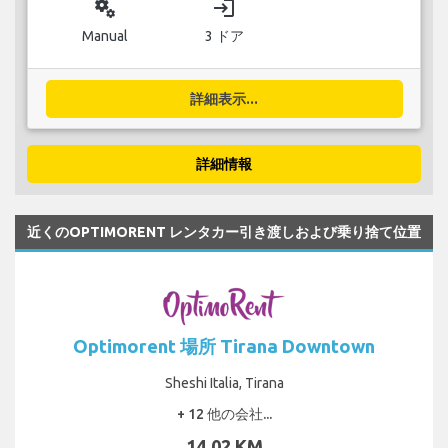
miscellaneous_services
login
Manual
3 ドア
詳細表示...
詳細情報
近くのOPTIMORENT レンタカー引き渡しおよび乗り捨て位置
Optimorent 場所 Tirana Downtown
Sheshi Italia, Tirana
+ 12 他の会社...
14.02 KM