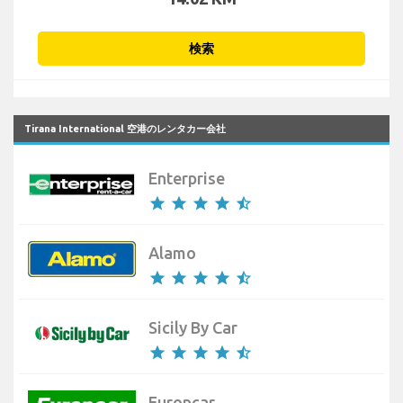
検索
Tirana International 空港のレンタカー会社
Enterprise
star
star
star
star
star_half
Alamo
star
star
star
star
star_half
Sicily By Car
star
star
star
star
star_half
Europcar