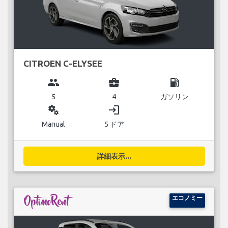
CITROEN C-ELYSEE
group
business_center
local_gas_station
5
4
ガソリン
miscellaneous_services
login
Manual
5 ドア
詳細表示...
エコノミー