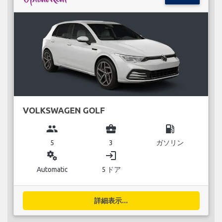
VOLKSWAGEN GOLF
group
business_center
local_gas_station
5
3
ガソリン
miscellaneous_services
login
Automatic
5 ドア
詳細表示...