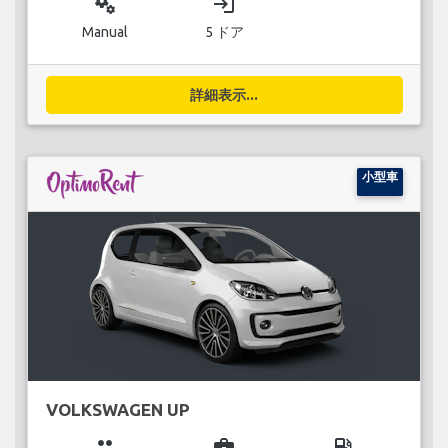
miscellaneous_services
login
Manual
5 ドア
詳細表示...
小型車
VOLKSWAGEN UP
group
business_center
local_gas_station