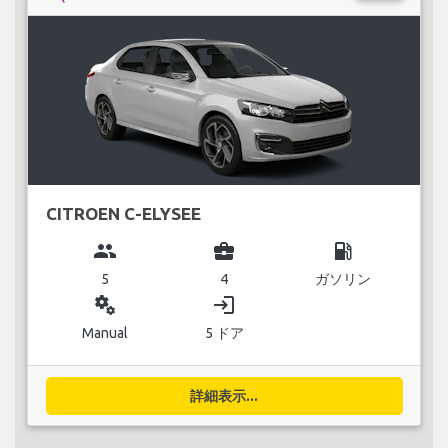
CITROEN C-ELYSEE
group
business_center
local_gas_station
5
4
ガソリン
miscellaneous_services
login
Manual
5 ドア
詳細表示...