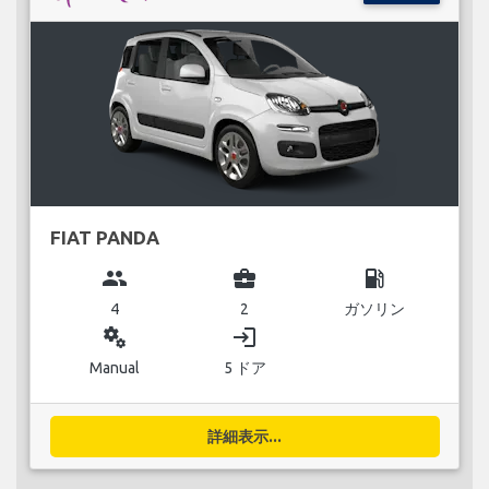
FIAT PANDA
group
business_center
local_gas_station
4
2
ガソリン
miscellaneous_services
login
Manual
5 ドア
詳細表示...