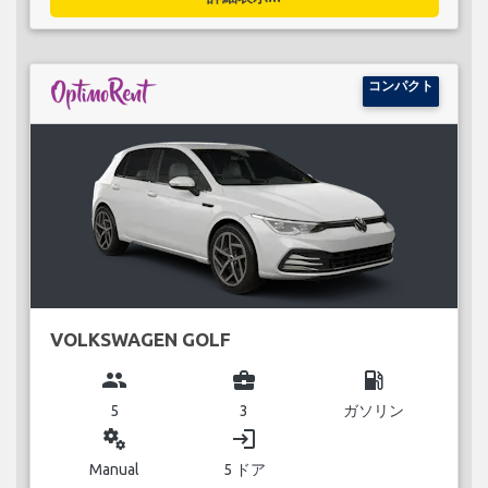
コンパクト
VOLKSWAGEN GOLF
group
business_center
local_gas_station
5
3
ガソリン
miscellaneous_services
login
Manual
5 ドア