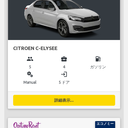
CITROEN C-ELYSEE
group
business_center
local_gas_station
5
4
ガソリン
miscellaneous_services
login
Manual
5 ドア
詳細表示...
エコノミー