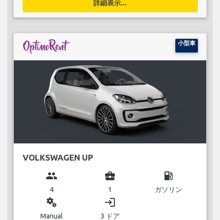
詳細表示...
小型車
VOLKSWAGEN UP
group
business_center
local_gas_station
4
1
ガソリン
miscellaneous_services
login
Manual
3 ドア