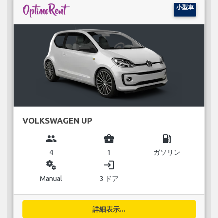
小型車
VOLKSWAGEN UP
group
business_center
local_gas_station
4
1
ガソリン
miscellaneous_services
login
Manual
3 ドア
詳細表示...