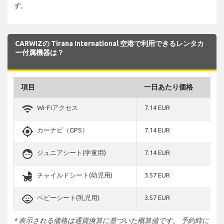
す。
CARWIZの Tirana International 空港で利用できるレンタカ
ー付属機器は？
項目
一日あたり価格
wifi
Wi-Fiアクセス
7.14 EUR
gps_fixed
カーナビ（GPS）
7.14 EUR
face
ジュニアシート(学童用)
7.14 EUR
child_friendly
チャイルドシート(幼児用)
3.57 EUR
child_care
ベビーシート(乳児用)
3.57 EUR
* 表示される価格は通貨換算に基づいた概算値です。 予約時に