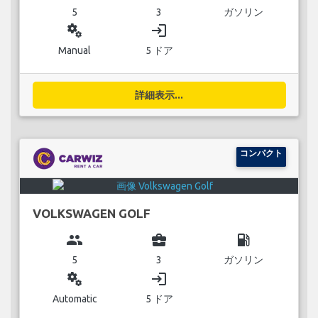
5
3
ガソリン
miscellaneous_services
login
Manual
5 ドア
詳細表示...
コンパクト
VOLKSWAGEN GOLF
group
business_center
local_gas_station
5
3
ガソリン
miscellaneous_services
login
Automatic
5 ドア