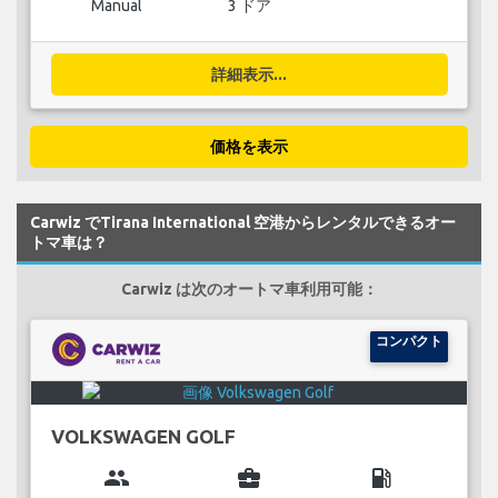
Manual
3 ドア
詳細表示...
価格を表示
Carwiz でTirana International 空港からレンタルできるオー
トマ車は？
Carwiz は次のオートマ車利用可能：
コンパクト
VOLKSWAGEN GOLF
group
business_center
local_gas_station