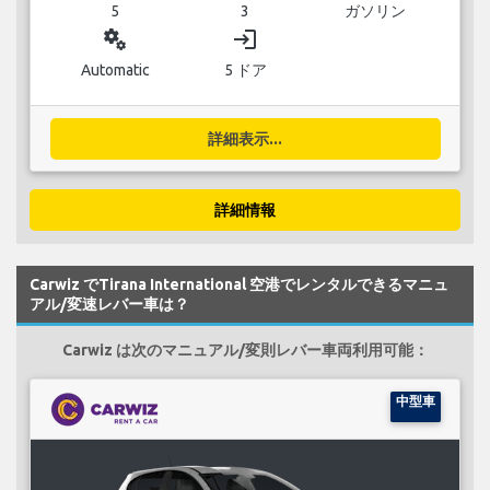
5
3
ガソリン
miscellaneous_services
login
Automatic
5 ドア
詳細表示...
詳細情報
Carwiz でTirana International 空港でレンタルできるマニュ
アル/変速レバー車は？
Carwiz は次のマニュアル/変則レバー車両利用可能：
中型車