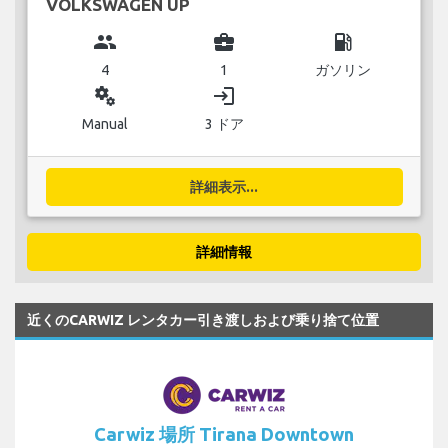
VOLKSWAGEN UP
group
business_center
local_gas_station
4
1
ガソリン
miscellaneous_services
login
Manual
3 ドア
詳細表示...
詳細情報
近くのCARWIZ レンタカー引き渡しおよび乗り捨て位置
Carwiz 場所 Tirana Downtown