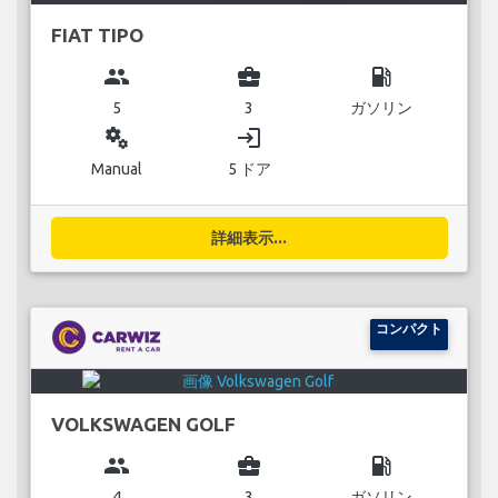
FIAT TIPO
group
business_center
local_gas_station
5
3
ガソリン
miscellaneous_services
login
Manual
5 ドア
詳細表示...
コンパクト
VOLKSWAGEN GOLF
group
business_center
local_gas_station
4
3
ガソリン