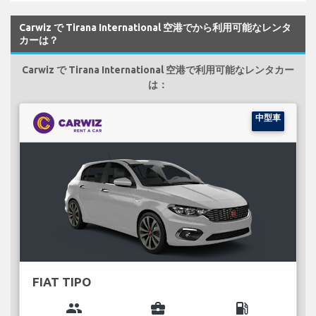
Carwiz で Tirana International 空港でから利用可能なレンタ
カーは？
Carwiz で Tirana International 空港で利用可能なレンタカー
は：
中型車
FIAT TIPO
group
business_center
local_gas_station