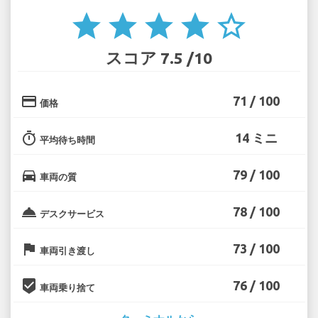
star
star
star
star
star_border
スコア 7.5 /10
credit_card
71 / 100
価格
timer
14 ミニ
平均待ち時間
directions_car
79 / 100
車両の質
room_service
78 / 100
デスクサービス
flag
73 / 100
車両引き渡し
beenhere
76 / 100
車両乗り捨て