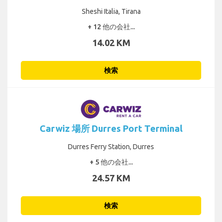
Sheshi Italia, Tirana
+ 12 他の会社...
14.02 KM
検索
Carwiz 場所 Durres Port Terminal
Durres Ferry Station, Durres
+ 5 他の会社...
24.57 KM
検索