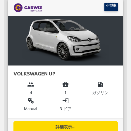
小型車
VOLKSWAGEN UP
group
business_center
local_gas_station
4
1
ガソリン
miscellaneous_services
login
Manual
3 ドア
詳細表示...