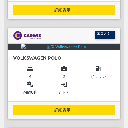
詳細表示...
エコノミー
VOLKSWAGEN POLO
group
business_center
local_gas_station
4
2
ガソリン
miscellaneous_services
login
Manual
3 ドア
詳細表示...