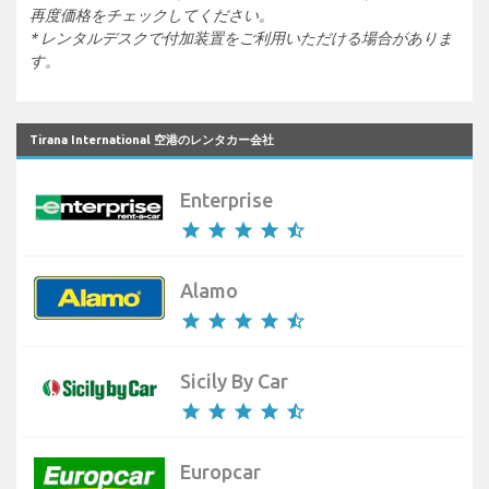
再度価格をチェックしてください。
* レンタルデスクで付加装置をご利用いただける場合がありま
す。
Tirana International 空港のレンタカー会社
Enterprise
star
star
star
star
star_half
Alamo
star
star
star
star
star_half
Sicily By Car
star
star
star
star
star_half
Europcar