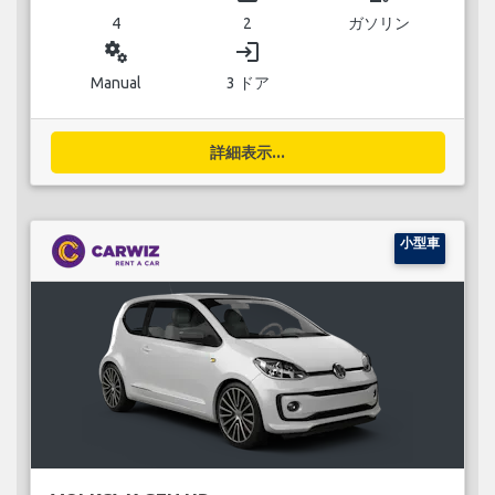
4
2
ガソリン
miscellaneous_services
login
Manual
3 ドア
詳細表示...
小型車