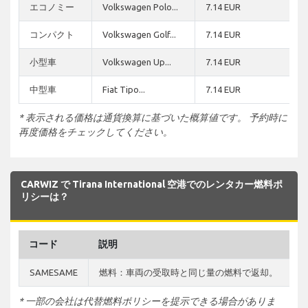
エコノミー
Volkswagen Polo...
7.14 EUR
コンパクト
Volkswagen Golf...
7.14 EUR
小型車
Volkswagen Up...
7.14 EUR
中型車
Fiat Tipo...
7.14 EUR
* 表示される価格は通貨換算に基づいた概算値です。 予約時に
再度価格をチェックしてください。
CARWIZ で Tirana International 空港でのレンタカー燃料ポ
リシーは？
コード
説明
SAMESAME
燃料：車両の受取時と同じ量の燃料で返却。
* 一部の会社は代替燃料ポリシーを提示できる場合がありま