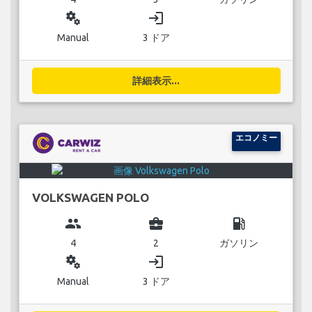
miscellaneous_services
login
Manual
3 ドア
詳細表示...
エコノミー
VOLKSWAGEN POLO
group
business_center
local_gas_station
4
2
ガソリン
miscellaneous_services
login
Manual
3 ドア