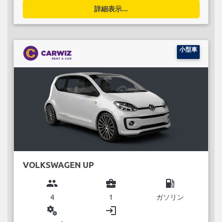
詳細表示...
小型車
VOLKSWAGEN UP
group
business_center
local_gas_station
4
1
ガソリン
miscellaneous_services
login