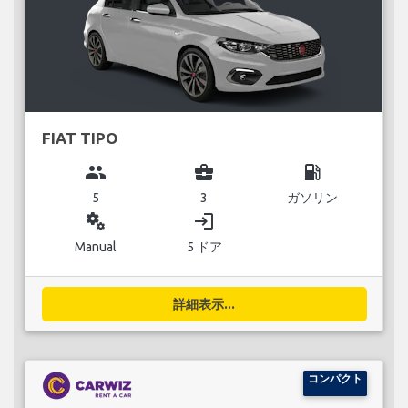
FIAT TIPO
group
business_center
local_gas_station
5
3
ガソリン
miscellaneous_services
login
Manual
5 ドア
詳細表示...
コンパクト