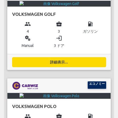
VOLKSWAGEN GOLF
group
business_center
local_gas_station
4
3
ガソリン
miscellaneous_services
login
Manual
3 ドア
詳細表示...
エコノミー
VOLKSWAGEN POLO
group
business_center
local_gas_station