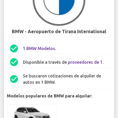
BMW - Aeropuerto de Tirana International
check_circle
1
BMW Modelos
.
check_circle
Disponible a través de
proveedores de 1
.
Se buscaron cotizaciones de alquiler de
check_circle
autos en 1 BMW.
Modelos populares de BMW para alquilar: