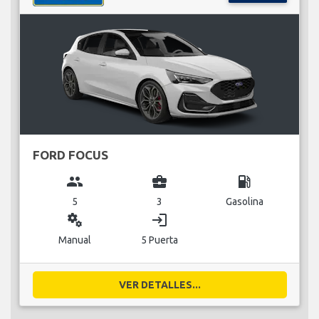
FORD FOCUS
group
business_center
local_gas_station
5
3
Gasolina
miscellaneous_services
login
Manual
5 Puerta
VER DETALLES...