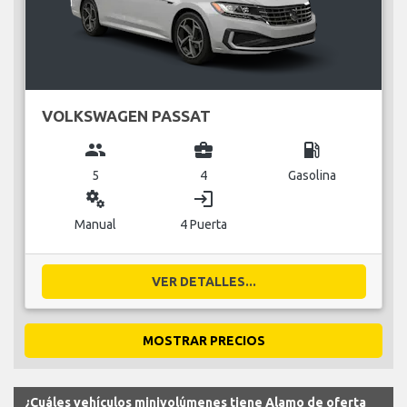
VOLKSWAGEN PASSAT
group
business_center
local_gas_station
5
4
Gasolina
miscellaneous_services
login
Manual
4 Puerta
VER DETALLES...
MOSTRAR PRECIOS
¿Cuáles vehículos minivolúmenes tiene Alamo de oferta