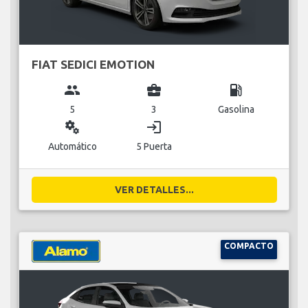
FIAT SEDICI EMOTION
group
business_center
local_gas_station
5
3
Gasolina
miscellaneous_services
login
Automático
5 Puerta
VER DETALLES...
COMPACTO