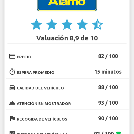
star
star
star
star
star_half
Valuación 8,9 de 10
credit_card
82 / 100
PRECIO
timer
15 minutos
ESPERA PROMEDIO
directions_car
88 / 100
CALIDAD DEL VEHÍCULO
room_service
93 / 100
ATENCIÓN EN MOSTRADOR
flag
90 / 100
RECOGIDA DE VEHÍCULOS
beenhere
92 / 100