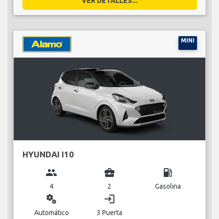
VER DETALLES...
MINI
HYUNDAI I10
group
business_center
local_gas_station
4
2
Gasolina
miscellaneous_services
login
Automático
3 Puerta