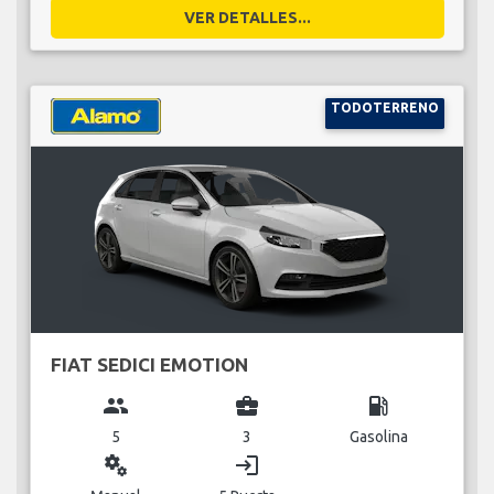
VER DETALLES...
TODOTERRENO
FIAT SEDICI EMOTION
group
business_center
local_gas_station
5
3
Gasolina
miscellaneous_services
login