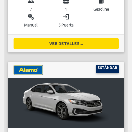
group
business_center
local_gas_station
7
1
Gasolina
miscellaneous_services
login
Manual
5 Puerta
VER DETALLES...
ESTÁNDAR