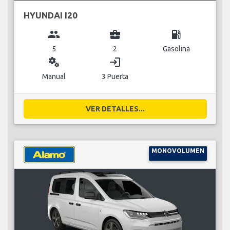
HYUNDAI I20
group
business_center
local_gas_station
5
2
Gasolina
miscellaneous_services
login
Manual
3 Puerta
VER DETALLES...
MONOVOLUMEN