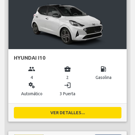
HYUNDAI I10
group
business_center
local_gas_station
4
2
Gasolina
miscellaneous_services
login
Automático
3 Puerta
VER DETALLES...