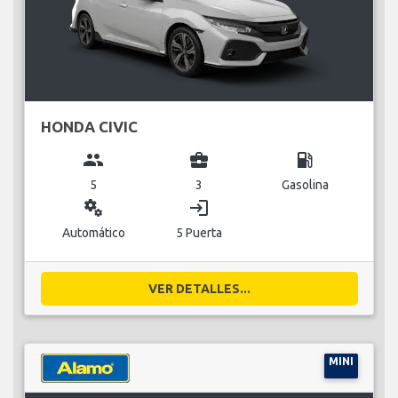
HONDA CIVIC
group
business_center
local_gas_station
5
3
Gasolina
miscellaneous_services
login
Automático
5 Puerta
VER DETALLES...
MINI