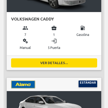
VOLKSWAGEN CADDY
group
business_center
local_gas_station
7
1
Gasolina
miscellaneous_services
login
Manual
5 Puerta
VER DETALLES...
ESTÁNDAR