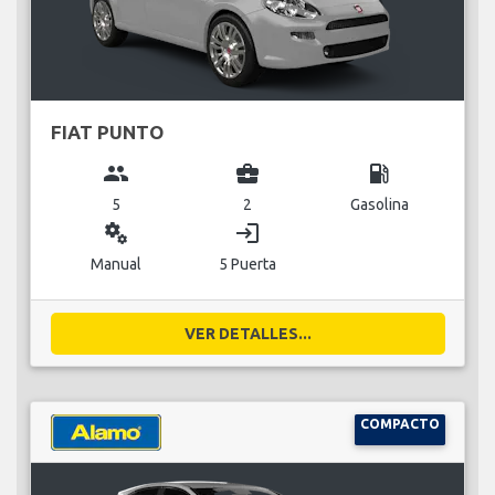
FIAT PUNTO
group
business_center
local_gas_station
5
2
Gasolina
miscellaneous_services
login
Manual
5 Puerta
VER DETALLES...
COMPACTO