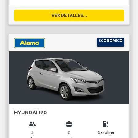
VER DETALLES...
ECONÓMICO
HYUNDAI I20
group
business_center
local_gas_station
5
2
Gasolina