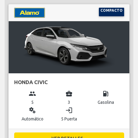
COMPACTO
HONDA CIVIC
group
business_center
local_gas_station
5
3
Gasolina
miscellaneous_services
login
Automático
5 Puerta