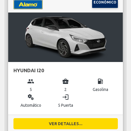
ECONÓMICO
HYUNDAI I20
group
business_center
local_gas_station
5
2
Gasolina
miscellaneous_services
login
Automático
5 Puerta
VER DETALLES...