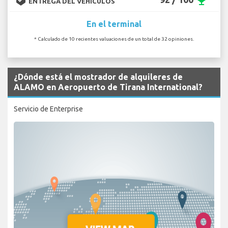
emoji_events
ENTREGA DEL VEHÍCULOS
En el terminal
* Calculado de 10 recientes valuaciones de un total de 32 opiniones.
¿Dónde está el mostrador de alquileres de
ALAMO en Aeropuerto de Tirana International?
Servicio de Enterprise