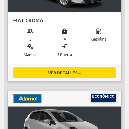
FIAT CROMA
group
business_center
local_gas_station
5
4
Gasolina
miscellaneous_services
login
Manual
5 Puerta
VER DETALLES...
ECONÓMICO