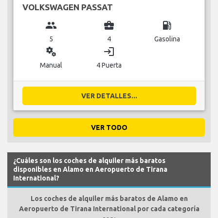
VOLKSWAGEN PASSAT
group
business_center
local_gas_station
5
4
Gasolina
miscellaneous_services
login
Manual
4 Puerta
VER DETALLES...
VER TODO
¿Cuáles son los coches de alquiler más baratos
disponibles en Alamo en Aeropuerto de Tirana
International?
Los coches de alquiler más baratos de Alamo en
Aeropuerto de Tirana International por cada categoría