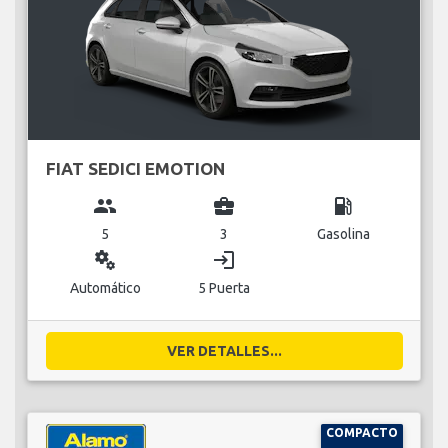
FIAT SEDICI EMOTION
group
business_center
local_gas_station
5
3
Gasolina
miscellaneous_services
login
Automático
5 Puerta
VER DETALLES...
COMPACTO