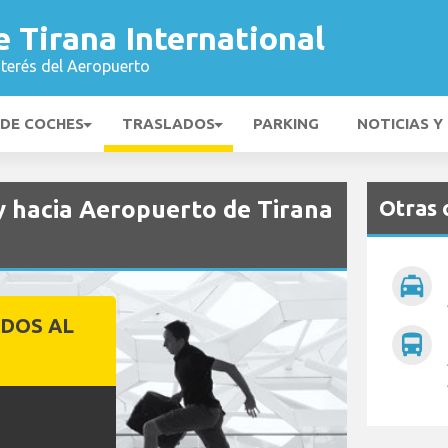
 Tirana International
nterés del Aeropuerto
 DE COCHES
TRASLADOS
PARKING
NOTICIAS Y
Otras 
y hacia Aeropuerto de Tirana
local_taxi
DOS AL
directions_bus
O