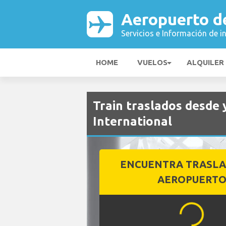
Aeropuerto de
Servicios e Información de i
HOME
VUELOS
ALQUILER
Train traslados desde 
International
ENCUENTRA TRASLA
AEROPUERT
...