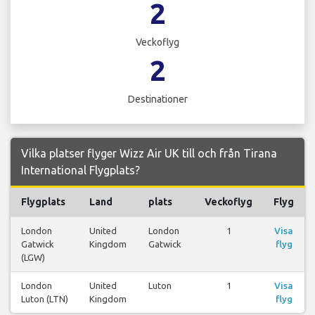
2
Veckoflyg
2
Destinationer
Vilka platser flyger Wizz Air UK till och från Tirana
International Flygplats?
Flygplats
Land
plats
Veckoflyg
Flyg
London
United
London
1
Visa
Gatwick
Kingdom
Gatwick
flyg
(LGW)
London
United
Luton
1
Visa
Luton (LTN)
Kingdom
flyg