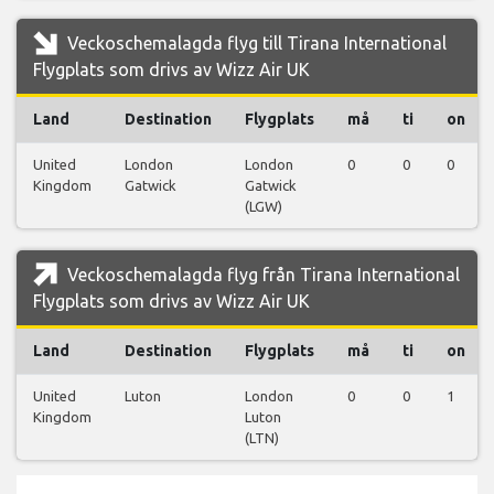
Veckoschemalagda flyg till Tirana International
Flygplats som drivs av Wizz Air UK
Land
Destination
Flygplats
må
ti
on
United
London
London
0
0
0
Kingdom
Gatwick
Gatwick
(LGW)
Veckoschemalagda flyg från Tirana International
Flygplats som drivs av Wizz Air UK
Land
Destination
Flygplats
må
ti
on
United
Luton
London
0
0
1
Kingdom
Luton
(LTN)