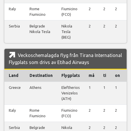
Italy
Rome
Fiumicino
2
2
2
2
Fiumicino
(FCO)
Serbia
Belgrade
Nikola
2
2
2
2
Nikola Tesla
Tesla
(BEG)
Veckoschemalagda flyg från Tirana International
Flygplats som drivs av Etihad Airways
Land
Destination
Flygplats
må
ti
on
t
Greece
Athens
Eleftherios
1
1
1
1
Venizelos
(ATH)
Italy
Rome
Fiumicino
2
2
2
2
Fiumicino
(FCO)
Serbia
Belgrade
Nikola
2
2
2
2