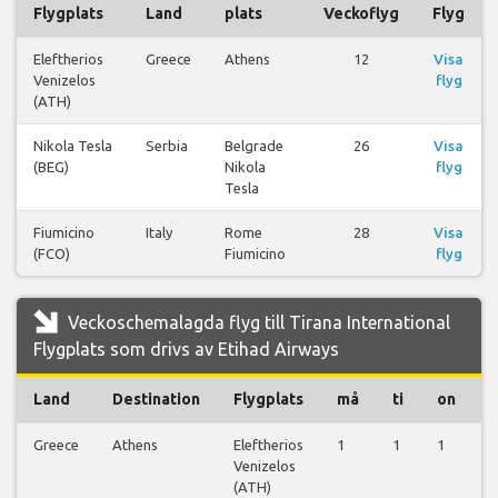
Flygplats
Land
plats
Veckoflyg
Flyg
Eleftherios
Greece
Athens
12
Visa
Venizelos
flyg
(ATH)
Nikola Tesla
Serbia
Belgrade
26
Visa
(BEG)
Nikola
flyg
Tesla
Fiumicino
Italy
Rome
28
Visa
(FCO)
Fiumicino
flyg
Veckoschemalagda flyg till Tirana International
Flygplats som drivs av Etihad Airways
Land
Destination
Flygplats
må
ti
on
t
Greece
Athens
Eleftherios
1
1
1
1
Venizelos
(ATH)