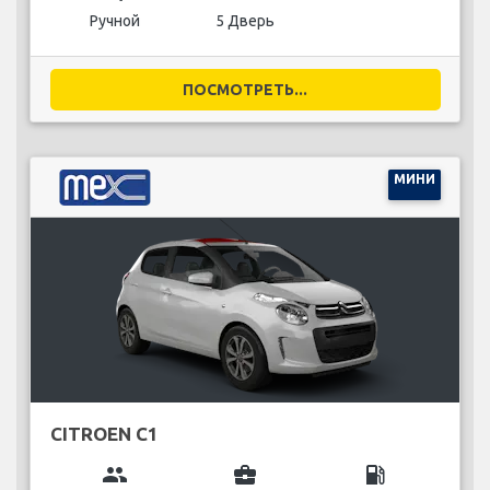
Ручной
5 Дверь
ПОСМОТРЕТЬ...
МИНИ
CITROEN C1
group
business_center
local_gas_station