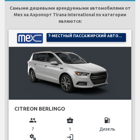
Самыми дешевыми арендуемыми автомобилями от
Mex на Аэропорт Tirana International по категории
являются:
7-МЕСТНЫЙ ПАССАЖИРСКИЙ АВТОМОБИЛЬ
CITREON BERLINGO
group
business_center
local_gas_station
7
1
Дизель
miscellaneous_services
login