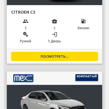
CITROEN C3
group
business_center
local_gas_station
5
2
Бензин
miscellaneous_services
login
Ручной
5 Дверь
ПОСМОТРЕТЬ...
КОМПАКТЫЙ