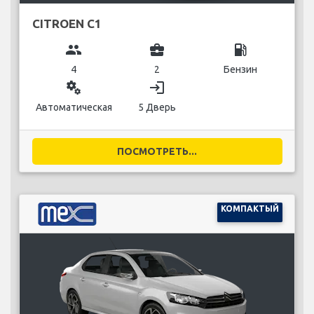
CITROEN C1
group
business_center
local_gas_station
4
2
Бензин
miscellaneous_services
login
Автоматическая
5 Дверь
ПОСМОТРЕТЬ...
КОМПАКТЫЙ