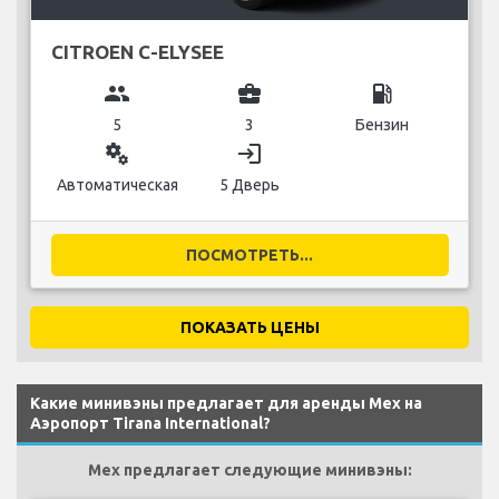
CITROEN C-ELYSEE
group
business_center
local_gas_station
5
3
Бензин
miscellaneous_services
login
Автоматическая
5 Дверь
ПОСМОТРЕТЬ...
ПОКАЗАТЬ ЦЕНЫ
Какие минивэны предлагает для аренды Mex на
Аэропорт Tirana International?
Mex предлагает следующие минивэны: