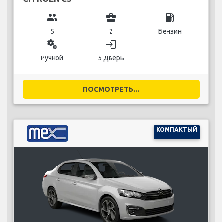
group
business_center
local_gas_station
5
2
Бензин
miscellaneous_services
login
Ручной
5 Дверь
ПОСМОТРЕТЬ...
КОМПАКТЫЙ