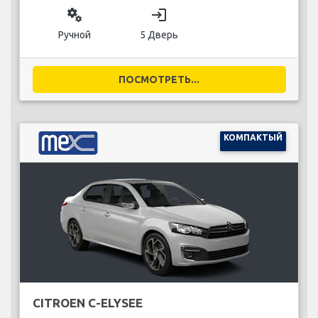
miscellaneous_services
login
Ручной
5 Дверь
ПОСМОТРЕТЬ...
КОМПАКТЫЙ
CITROEN C-ELYSEE