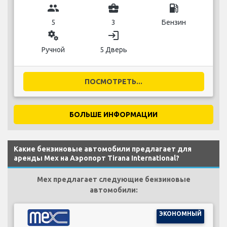
group
business_center
local_gas_station
5
3
Бензин
miscellaneous_services
login
Ручной
5 Дверь
ПОСМОТРЕТЬ...
БОЛЬШЕ ИНФОРМАЦИИ
Какие бензиновые автомобили предлагает для
аренды Mex на Аэропорт Tirana International?
Mex предлагает следующие бензиновые
автомобили:
ЭКОНОМНЫЙ