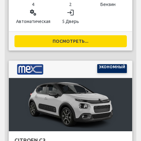
4
2
Бензин
miscellaneous_services
login
Автоматическая
5 Дверь
ПОСМОТРЕТЬ...
ЭКОНОМНЫЙ
CITROEN C3