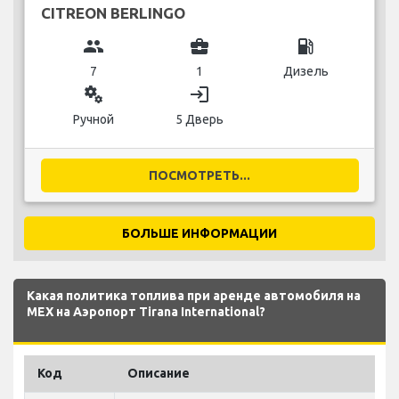
CITREON BERLINGO
group
business_center
local_gas_station
7
1
Дизель
miscellaneous_services
login
Ручной
5 Дверь
ПОСМОТРЕТЬ...
БОЛЬШЕ ИНФОРМАЦИИ
Какая политика топлива при аренде автомобиля на
MEX на Аэропорт Tirana International?
Код
Описание