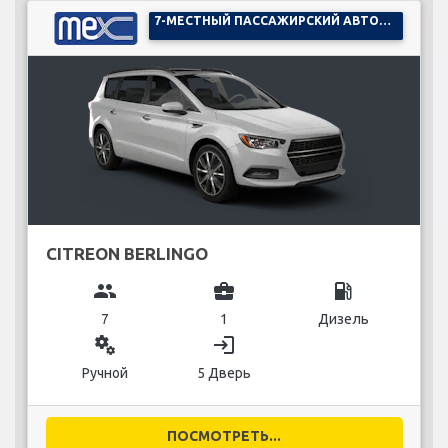
7-МЕСТНЫЙ ПАССАЖИРСКИЙ АВТОМОБИЛЬ
CITREON BERLINGO
group
business_center
local_gas_station
7
1
Дизель
miscellaneous_services
login
Ручной
5 Дверь
ПОСМОТРЕТЬ...