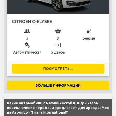
CITROEN C-ELYSEE
group
business_center
local_gas_station
5
3
Бензин
miscellaneous_services
login
Автоматическая
5 Дверь
ПОСМОТРЕТЬ...
БОЛЬШЕ ИНФОРМАЦИИ
Какие автомобили с механической КПП/рычагом
переключения передачи предлагает для аренды Mex
на Аэропорт Tirana International?