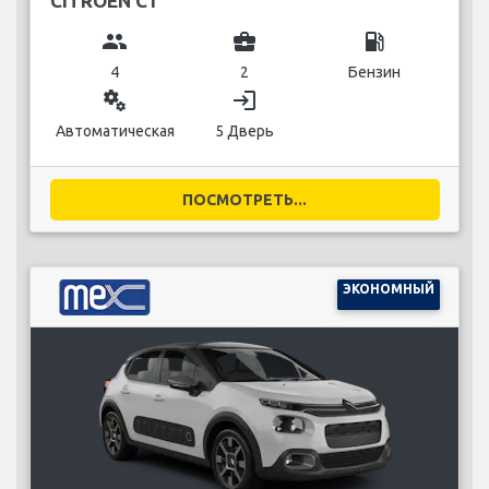
CITROEN C1
group
business_center
local_gas_station
4
2
Бензин
miscellaneous_services
login
Автоматическая
5 Дверь
ПОСМОТРЕТЬ...
ЭКОНОМНЫЙ