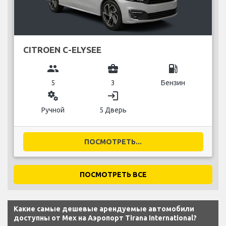
CITROEN C-ELYSEE
group
business_center
local_gas_station
5
3
Бензин
miscellaneous_services
login
Ручной
5 Дверь
ПОСМОТРЕТЬ...
ПОСМОТРЕТЬ ВСЕ
Какие самые дешевые арендуемые автомобили
доступны от Mex на Аэропорт Tirana International?