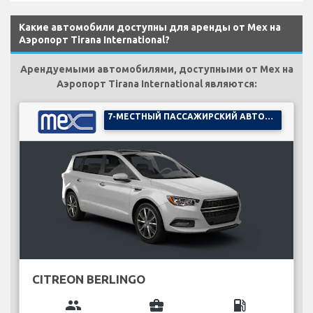
Какие автомобили доступны для аренды от Mex на
Аэропорт Tirana International?
Арендуемыми автомобилями, доступными от Mex на
Аэропорт Tirana International являются:
7-МЕСТНЫЙ ПАССАЖИРСКИЙ АВТОМОБИЛЬ
CITREON BERLINGO
group
business_center
local_gas_station