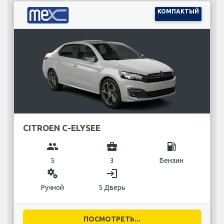
КОМПАКТЫЙ
CITROEN C-ELYSEE
group
business_center
local_gas_station
5
3
Бензин
miscellaneous_services
login
Ручной
5 Дверь
ПОСМОТРЕТЬ...