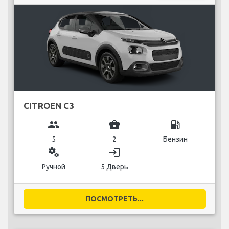
CITROEN C3
group
business_center
local_gas_station
5
2
Бензин
miscellaneous_services
login
Ручной
5 Дверь
ПОСМОТРЕТЬ...