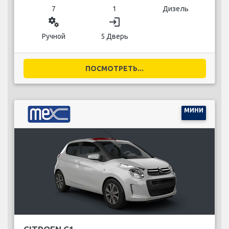
7
1
Дизель
miscellaneous_services
login
Ручной
5 Дверь
ПОСМОТРЕТЬ...
МИНИ