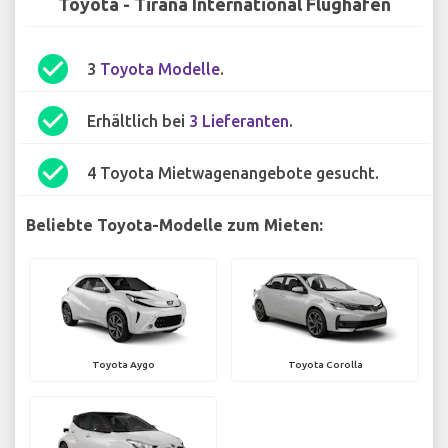
Toyota - Tirana International Flughafen
check_circle
3
Toyota Modelle
.
check_circle
Erhältlich bei
3 Lieferanten
.
check_circle
4 Toyota Mietwagenangebote gesucht.
Beliebte Toyota-Modelle zum Mieten:
Toyota Aygo
Toyota Corolla