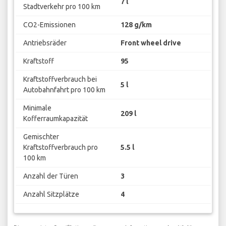
7 l
Stadtverkehr pro 100 km
CO2-Emissionen
128 g/km
Antriebsräder
Front wheel drive
Kraftstoff
95
Kraftstoffverbrauch bei
5 l
Autobahnfahrt pro 100 km
Minimale
209 l
Kofferraumkapazität
Gemischter
Kraftstoffverbrauch pro
5.5 l
100 km
Anzahl der Türen
3
Anzahl Sitzplätze
4