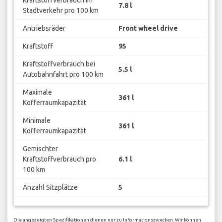
Kraftstoffverbrauch im
7.8 l
Stadtverkehr pro 100 km
Antriebsräder
Front wheel drive
Kraftstoff
95
Kraftstoffverbrauch bei
5.5 l
Autobahnfahrt pro 100 km
Maximale
361 l
Kofferraumkapazität
Minimale
361 l
Kofferraumkapazität
Gemischter
Kraftstoffverbrauch pro
6.1 l
100 km
Anzahl Sitzplätze
5
Die angezeigten Spezifikationen dienen nur zu Informationszwecken. Wir können