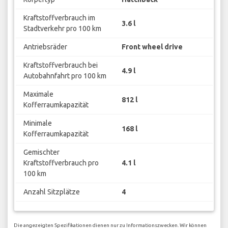
Kraftstoffverbrauch im
3.6 l
Stadtverkehr pro 100 km
Antriebsräder
Front wheel drive
Kraftstoffverbrauch bei
4.9 l
Autobahnfahrt pro 100 km
Maximale
812 l
Kofferraumkapazität
Minimale
168 l
Kofferraumkapazität
Gemischter
Kraftstoffverbrauch pro
4.1 l
100 km
Anzahl Sitzplätze
4
Die angezeigten Spezifikationen dienen nur zu Informationszwecken. Wir können