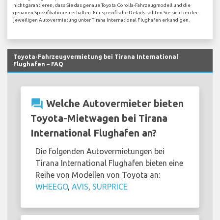
nicht garantieren, dass Sie das genaue Toyota Corolla-Fahrzeugmodell und die
genauen Spezifikationen erhalten. Für spezifische Details sollten Sie sich bei der
jeweiligen Autovermietung unter Tirana International Flughafen erkundigen.
Toyota-Fahrzeugvermietung bei Tirana International
Flughafen – FAQ
question_answer
Welche Autovermieter bieten
Toyota-Mietwagen bei Tirana
International Flughafen an?
Die folgenden Autovermietungen bei
Tirana International Flughafen bieten eine
Reihe von Modellen von Toyota an:
WHEEGO
,
AVIS
,
SURPRICE