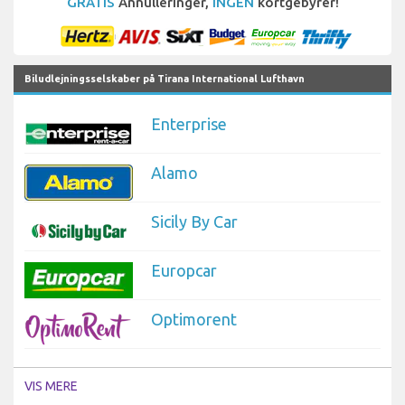
GRATIS
Annulleringer,
INGEN
kortgebyrer!
Biludlejningsselskaber på Tirana International Lufthavn
Enterprise
Alamo
Sicily By Car
Europcar
Optimorent
VIS MERE