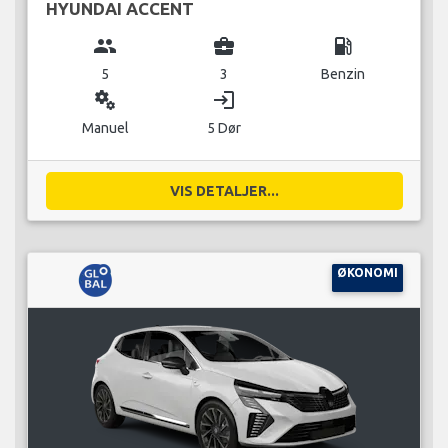
HYUNDAI ACCENT
group
business_center
local_gas_station
5
3
Benzin
miscellaneous_services
login
Manuel
5 Dør
VIS DETALJER...
ØKONOMI