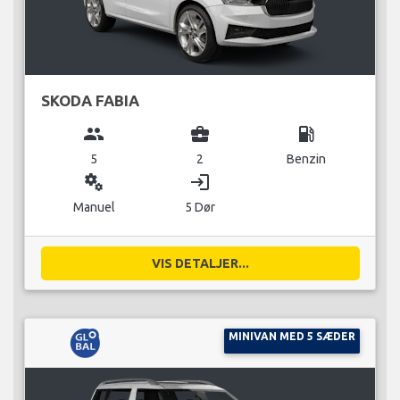
SKODA FABIA
group
business_center
local_gas_station
5
2
Benzin
miscellaneous_services
login
Manuel
5 Dør
VIS DETALJER...
MINIVAN MED 5 SÆDER