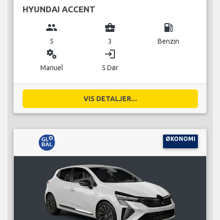
HYUNDAI ACCENT
group
business_center
local_gas_station
5
3
Benzin
miscellaneous_services
login
Manuel
5 Dør
VIS DETALJER...
ØKONOMI