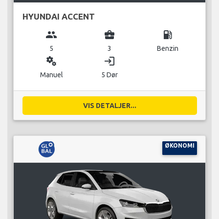
HYUNDAI ACCENT
group
business_center
local_gas_station
5
3
Benzin
miscellaneous_services
login
Manuel
5 Dør
VIS DETALJER...
ØKONOMI