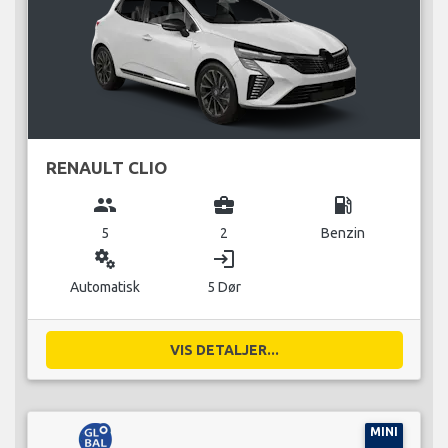
RENAULT CLIO
group
business_center
local_gas_station
5
2
Benzin
miscellaneous_services
login
Automatisk
5 Dør
VIS DETALJER...
MINI