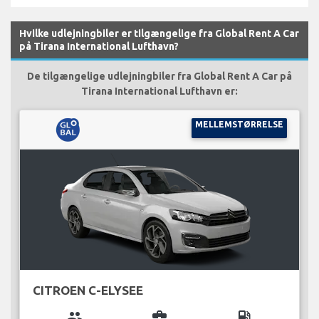
Hvilke udlejningbiler er tilgængelige fra Global Rent A Car
på Tirana International Lufthavn?
De tilgængelige udlejningbiler fra Global Rent A Car på
Tirana International Lufthavn er:
MELLEMSTØRRELSE
CITROEN C-ELYSEE
group
business_center
local_gas_station