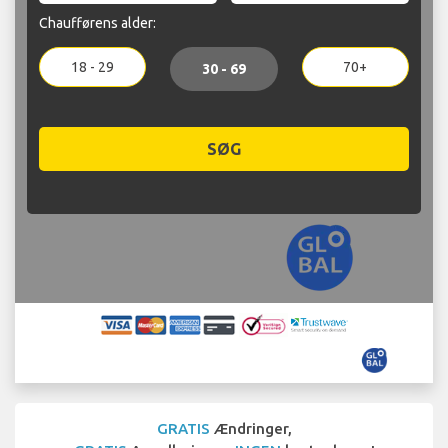
Chaufførens alder:
18 - 29
70+
30 - 69
SØG
GRATIS
Ændringer,