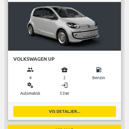
VOLKSWAGEN UP
group
business_center
local_gas_station
4
2
Benzin
miscellaneous_services
login
Automatisk
5 Dør
VIS DETALJER...