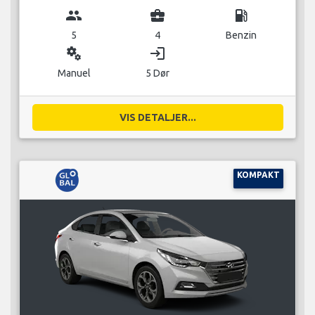
group
business_center
local_gas_station
5
4
Benzin
miscellaneous_services
login
Manuel
5 Dør
VIS DETALJER...
KOMPAKT