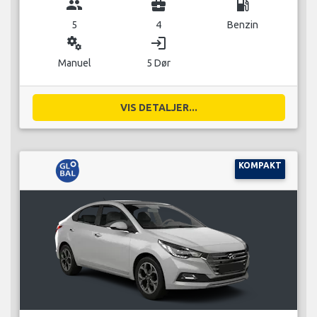
group
business_center
local_gas_station
5
4
Benzin
miscellaneous_services
login
Manuel
5 Dør
VIS DETALJER...
KOMPAKT