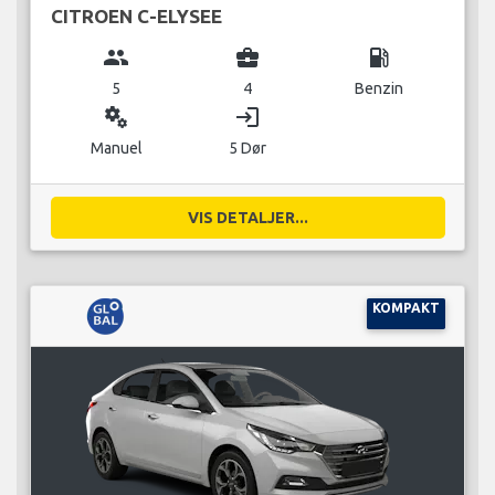
CITROEN C-ELYSEE
group
business_center
local_gas_station
5
4
Benzin
miscellaneous_services
login
Manuel
5 Dør
VIS DETALJER...
KOMPAKT