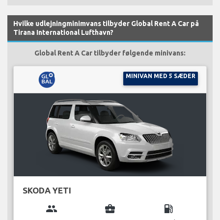
Hvilke udlejningminimvans tilbyder Global Rent A Car på
Tirana International Lufthavn?
Global Rent A Car tilbyder følgende minivans:
MINIVAN MED 5 SÆDER
SKODA YETI
group
business_center
local_gas_station