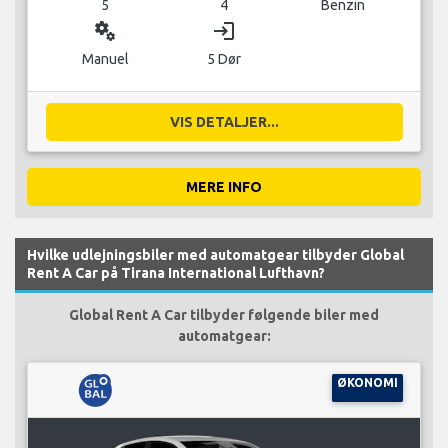
5
4
Benzin
miscellaneous_services
login
Manuel
5 Dør
VIS DETALJER...
MERE INFO
Hvilke udlejningsbiler med automatgear tilbyder Global
Rent A Car på Tirana International Lufthavn?
Global Rent A Car tilbyder følgende biler med
automatgear:
ØKONOMI