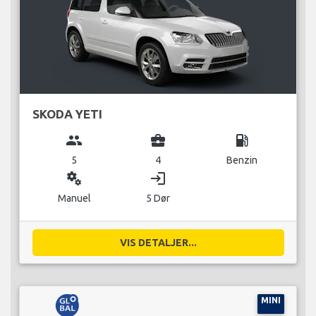
SKODA YETI
group
business_center
local_gas_station
5
4
Benzin
miscellaneous_services
login
Manuel
5 Dør
VIS DETALJER...
MINI