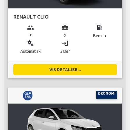
RENAULT CLIO
group
business_center
local_gas_station
5
2
Benzin
miscellaneous_services
login
Automatisk
5 Dør
VIS DETALJER...
ØKONOMI