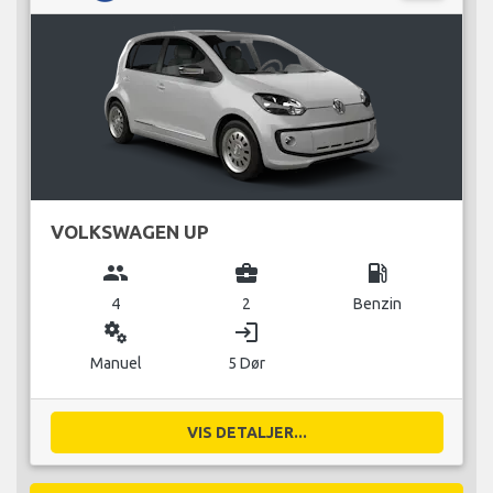
VOLKSWAGEN UP
group
business_center
local_gas_station
4
2
Benzin
miscellaneous_services
login
Manuel
5 Dør
VIS DETALJER...