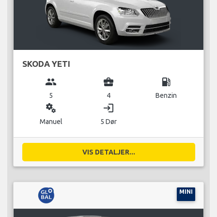
SKODA YETI
group
business_center
local_gas_station
5
4
Benzin
miscellaneous_services
login
Manuel
5 Dør
VIS DETALJER...
MINI