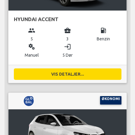
HYUNDAI ACCENT
group
business_center
local_gas_station
5
3
Benzin
miscellaneous_services
login
Manuel
5 Dør
VIS DETALJER...
ØKONOMI