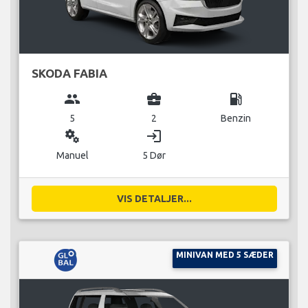
SKODA FABIA
group
business_center
local_gas_station
5
2
Benzin
miscellaneous_services
login
Manuel
5 Dør
VIS DETALJER...
MINIVAN MED 5 SÆDER