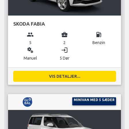
SKODA FABIA
group
business_center
local_gas_station
5
2
Benzin
miscellaneous_services
login
Manuel
5 Dør
VIS DETALJER...
MINIVAN MED 5 SÆDER