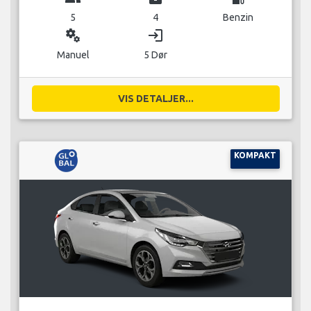
5
4
Benzin
miscellaneous_services
login
Manuel
5 Dør
VIS DETALJER...
KOMPAKT