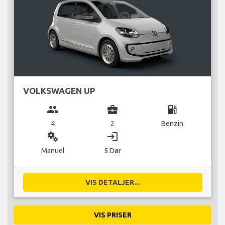
VOLKSWAGEN UP
group
business_center
local_gas_station
4
2
Benzin
miscellaneous_services
login
Manuel
5 Dør
VIS DETALJER...
VIS PRISER