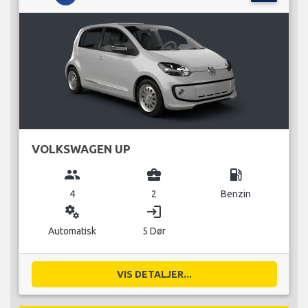
VOLKSWAGEN UP
group
business_center
local_gas_station
4
2
Benzin
miscellaneous_services
login
Automatisk
5 Dør
VIS DETALJER...