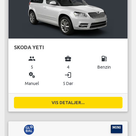
SKODA YETI
group
business_center
local_gas_station
5
4
Benzin
miscellaneous_services
login
Manuel
5 Dør
VIS DETALJER...
MINI